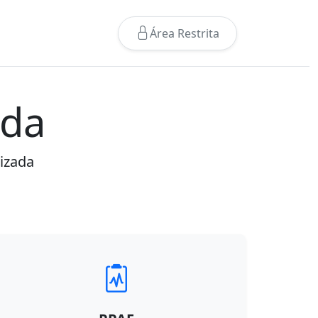
Área Restrita
ada
lizada