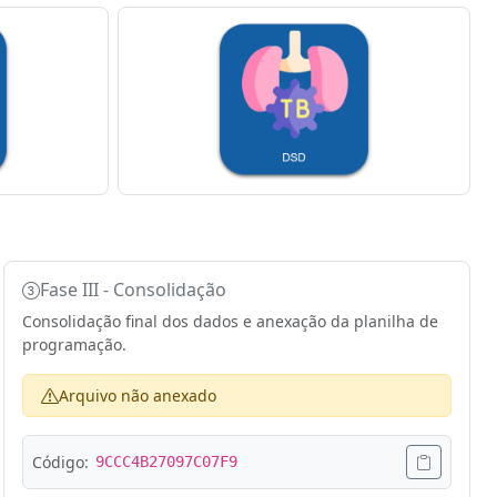
Fase III - Consolidação
Consolidação final dos dados e anexação da planilha de
programação.
Arquivo não anexado
Código:
9CCC4B27097C07F9