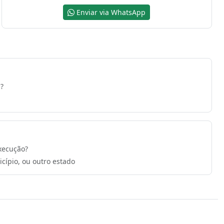
Enviar via WhatsApp
?
xecução?
cípio, ou outro estado