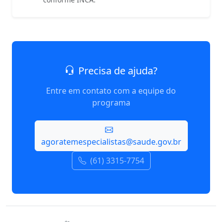
Precisa de ajuda?
Entre em contato com a equipe do
programa
agoratemespecialistas@saude.gov.br
(61) 3315-7754