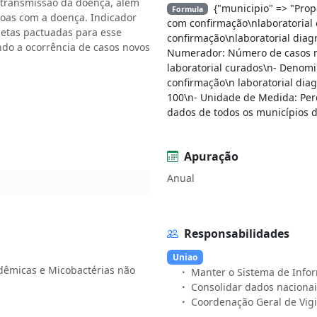
 transmissão da doença, além
{"municipio" => "Pro
Formula
ssoas com a doença. Indicador
com confirmação\nlaboratorial 
metas pactuadas para esse
confirmação\nlaboratorial dia
ndo a ocorrência de casos novos
Numerador: Número de casos n
laboratorial curados\n- Denom
confirmação\n laboratorial dia
100\n- Unidade de Medida: Per
dados de todos os municípios d
Apuração
Anual
Responsabilidades
Uniao
dêmicas e Micobactérias não
Manter o Sistema de Infor
Consolidar dados nacionai
Coordenação Geral de Vigi