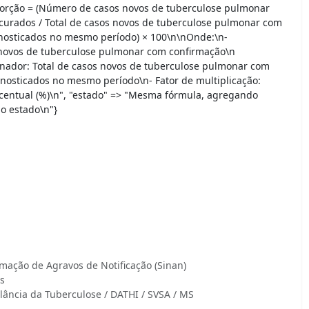
porção = (Número de casos novos de tuberculose pulmonar
curados / Total de casos novos de tuberculose pulmonar com
gnosticados no mesmo período) × 100\n\nOnde:\n-
ovos de tuberculose pulmonar com confirmação\n
inador: Total de casos novos de tuberculose pulmonar com
gnosticados no mesmo período\n- Fator de multiplicação:
centual (%)\n", "estado" => "Mesma fórmula, agregando
o estado\n"}
mação de Agravos de Notificação (Sinan)
s
lância da Tuberculose / DATHI / SVSA / MS