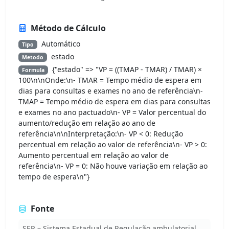
Método de Cálculo
Automático
Tipo
estado
Metodo
{"estado" => "VP = ((TMAP - TMAR) / TMAR) ×
Formula
100\n\nOnde:\n- TMAR = Tempo médio de espera em
dias para consultas e exames no ano de referência\n-
TMAP = Tempo médio de espera em dias para consultas
e exames no ano pactuado\n- VP = Valor percentual do
aumento/redução em relação ao ano de
referência\n\nInterpretação:\n- VP < 0: Redução
percentual em relação ao valor de referência\n- VP > 0:
Aumento percentual em relação ao valor de
referência\n- VP = 0: Não houve variação em relação ao
tempo de espera\n"}
Fonte
SER – Sistema Estadual de Regulação ambulatorial