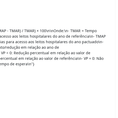
(TMAP - TMAR) / TMAR) × 100\n\nOnde:\n- TMAR = Tempo
cesso aos leitos hospitalares do ano de referência\n- TMAP
s para acesso aos leitos hospitalares do ano pactuado\n-
nto/redução em relação ao ano de
- VP < 0: Redução percentual em relação ao valor de
ercentual em relação ao valor de referência\n- VP = 0: Não
tempo de espera\n"}