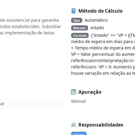
Método de Cálculo
de assistencial para garantia
Automático
Tipo
olos estabelecidos. Subsidiar
estado
Metodo
ou implementação de leitos
{"estado" => "VP = (
Formula
médio de espera em dias para a
= Tempo médio de espera em dia
VP = Valor percentual do aume
referência\n\nInterpretação:\n
referência\n- VP > 0: Aumento p
houve variação em relação ao 
Apuração
Mensal
lar
Responsabilidades
Uniao