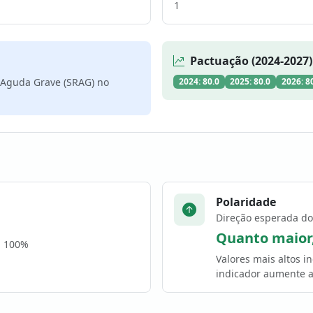
1
Pactuação (2024-2027)
 Aguda Grave (SRAG) no
2024: 80.0
2025: 80.0
2026: 8
Polaridade
Direção esperada do
Quanto maior
a 100%
Valores mais altos 
indicador aumente a