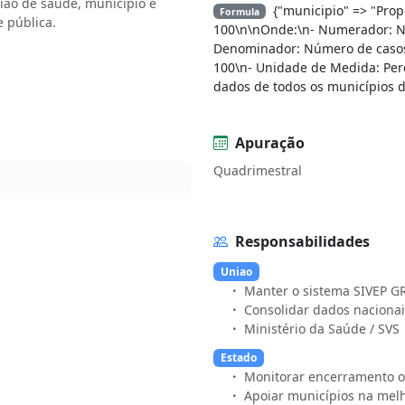
ião de saúde, município e
{"municipio" => "Prop
Formula
 pública.
100\n\nOnde:\n- Numerador: N
Denominador: Número de casos 
100\n- Unidade de Medida: Per
dados de todos os municípios d
Apuração
Quadrimestral
Responsabilidades
Uniao
Manter o sistema SIVEP G
Consolidar dados nacionai
Ministério da Saúde / SVS
Estado
Monitorar encerramento o
Apoiar municípios na mel