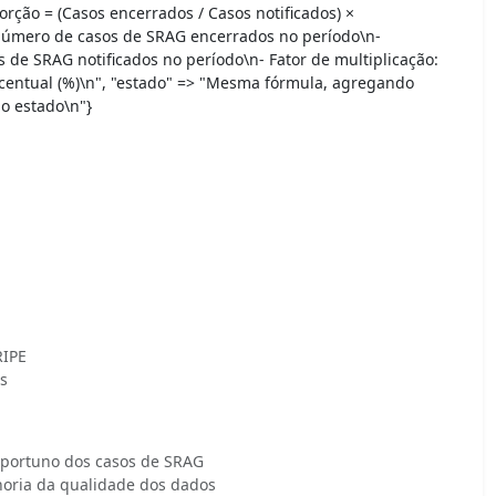
orção = (Casos encerrados / Casos notificados) ×
úmero de casos de SRAG encerrados no período\n-
de SRAG notificados no período\n- Fator de multiplicação:
centual (%)\n", "estado" => "Mesma fórmula, agregando
o estado\n"}
RIPE
s
portuno dos casos de SRAG
horia da qualidade dos dados