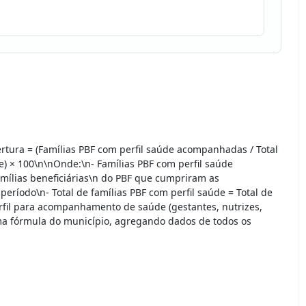
rtura = (Famílias PBF com perfil saúde acompanhadas / Total
e) × 100\n\nOnde:\n- Famílias PBF com perfil saúde
lias beneficiárias\n do PBF que cumpriram as
eríodo\n- Total de famílias PBF com perfil saúde = Total de
erfil para acompanhamento de saúde (gestantes, nutrizes,
sma fórmula do município, agregando dados de todos os