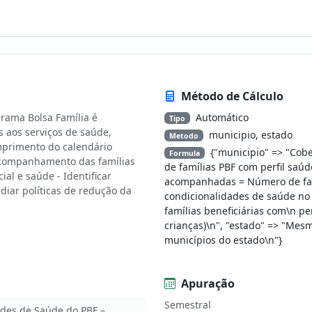
Método de Cálculo
rama Bolsa Família é
Automático
Tipo
s aos serviços de saúde,
municipio, estado
Metodo
umprimento do calendário
{"municipio" => "Cobe
Formula
 acompanhamento das famílias
de famílias PBF com perfil saúd
ial e saúde - Identificar
acompanhadas = Número de famí
diar políticas de redução da
condicionalidades de saúde no p
famílias beneficiárias com\n p
crianças)\n", "estado" => "Me
municípios do estado\n"}
Apuração
Semestral
des de Saúde do PBF –