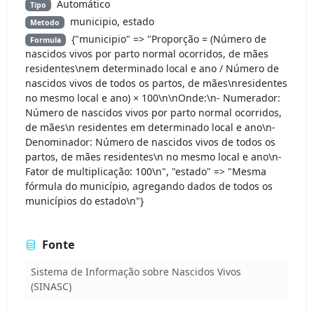
Automático
Tipo
municipio, estado
Metodo
{"municipio" => "Proporção = (Número de
Formula
nascidos vivos por parto normal ocorridos, de mães
residentes\nem determinado local e ano / Número de
nascidos vivos de todos os partos, de mães\nresidentes
no mesmo local e ano) × 100\n\nOnde:\n- Numerador:
Número de nascidos vivos por parto normal ocorridos,
de mães\n residentes em determinado local e ano\n-
Denominador: Número de nascidos vivos de todos os
partos, de mães residentes\n no mesmo local e ano\n-
Fator de multiplicação: 100\n", "estado" => "Mesma
fórmula do município, agregando dados de todos os
municípios do estado\n"}
Fonte
Sistema de Informação sobre Nascidos Vivos
(SINASC)