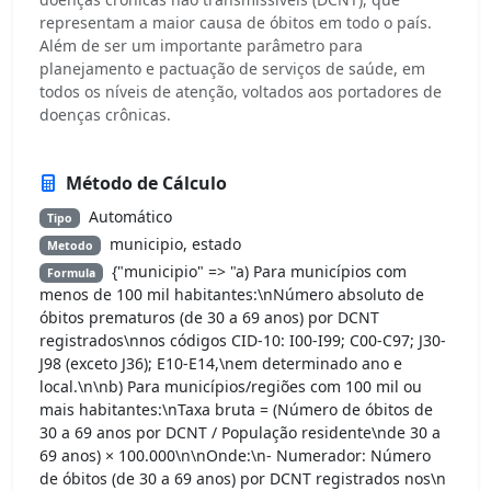
representam a maior causa de óbitos em todo o país.
Além de ser um importante parâmetro para
planejamento e pactuação de serviços de saúde, em
todos os níveis de atenção, voltados aos portadores de
doenças crônicas.
Método de Cálculo
Automático
Tipo
municipio, estado
Metodo
{"municipio" => "a) Para municípios com
Formula
menos de 100 mil habitantes:\nNúmero absoluto de
óbitos prematuros (de 30 a 69 anos) por DCNT
registrados\nnos códigos CID-10: I00-I99; C00-C97; J30-
J98 (exceto J36); E10-E14,\nem determinado ano e
local.\n\nb) Para municípios/regiões com 100 mil ou
mais habitantes:\nTaxa bruta = (Número de óbitos de
30 a 69 anos por DCNT / População residente\nde 30 a
69 anos) × 100.000\n\nOnde:\n- Numerador: Número
de óbitos (de 30 a 69 anos) por DCNT registrados nos\n