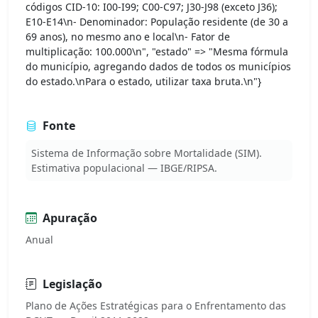
códigos CID-10: I00-I99; C00-C97; J30-J98 (exceto J36);
E10-E14\n- Denominador: População residente (de 30 a
69 anos), no mesmo ano e local\n- Fator de
multiplicação: 100.000\n", "estado" => "Mesma fórmula
do município, agregando dados de todos os municípios
do estado.\nPara o estado, utilizar taxa bruta.\n"}
Fonte
Sistema de Informação sobre Mortalidade (SIM).
Estimativa populacional — IBGE/RIPSA.
Apuração
Anual
Legislação
Plano de Ações Estratégicas para o Enfrentamento das