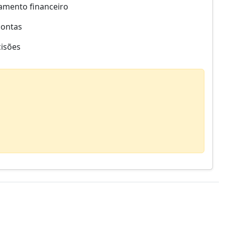
amento financeiro
contas
cisões